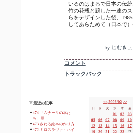
いるのはまるで日本の伝統
竹の花瓶と題した一連のス
らをデザインした後、19
してあらためて（日本で）
by
じむきょ
コメント
トラックバック
<<
2006/02
>>
最近の記事
日
月
火
水
木
金
474.「ムナーリの本た
01
02
03
ち」展
05
06
07
08
09
10
473.さわる絵本の作り方
12
13
14
15
16
17
472.ミロスラヴァ・ハイ
19
20
21
22
23
24