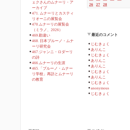
ェクさんのムナーリ・ア
26
27
28
ーカイブ
471. ムナーリとカスティ
リオーニの展覧会
470.ムナーリの展覧会
（ミラノ、2026）
最近のコメント
469.勘違い
468. 日本ブルーノ・ムナ
じむきょく
ーリ研究会
ありんこ
467.ジャンニ・ロダーリ
じむきょく
の詩
ありんこ
466.ムナーリの生涯
ありんこ
465.「ブルーノ・ムナー
じむきょく
リ学校」再訪とムナーリ
ありんこ
の教育
じむきょく
anonymous
じむきょく