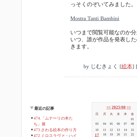
っそくのぞいてみました。
Mostra Tanti Bambini
いつまで閲覧可能なのか分
いつ、誰が作品を発表した
きます。
by
じむきょく
[
絵本
]
<<
2025/08
>>
最近の記事
日
月
火
水
木
金
474.「ムナーリの本た
01
ち」展
03
04
05
06
07
08
473.さわる絵本の作り方
10
11
12
13
14
15
17
18
19
20
21
22
472.ミロスラヴァ・ハイ