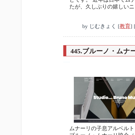
たが、久しぶりの嬉しいニ
by
じむきょく
[
教育
]
445.ブルーノ・ム
―
ムナーリの子息アルベルト