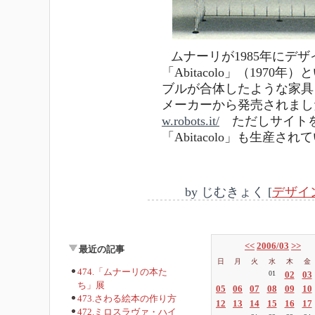
ムナーリが1985年にデザイ
「Abitacolo」（197
ブルが合体したような家具を
メーカーから発売されまし
w.robots.it/
ただしサイトを見
「Abitacolo」も生産さ
by
じむきょく
[
デザイ
<<
2006/03
>>
最近の記事
日
月
火
水
木
金
474.「ムナーリの本た
01
02
03
ち」展
05
06
07
08
09
10
473.さわる絵本の作り方
12
13
14
15
16
17
472.ミロスラヴァ・ハイ