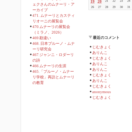
19
20
21
22
23
24
ェクさんのムナーリ・ア
26
27
28
29
30
31
ーカイブ
471. ムナーリとカスティ
リオーニの展覧会
470.ムナーリの展覧会
（ミラノ、2026）
最近のコメント
469.勘違い
468. 日本ブルーノ・ムナ
じむきょく
ーリ研究会
ありんこ
467.ジャンニ・ロダーリ
じむきょく
の詩
ありんこ
466.ムナーリの生涯
ありんこ
465.「ブルーノ・ムナー
じむきょく
リ学校」再訪とムナーリ
ありんこ
の教育
じむきょく
anonymous
じむきょく